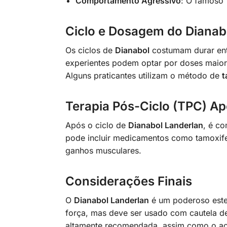
Comportamento Agressivo
: O famoso 
Ciclo e Dosagem do Dianab
Os ciclos de
Dianabol
costumam durar ent
experientes podem optar por doses maio
Alguns praticantes utilizam o método de
t
Terapia Pós-Ciclo (TPC) Ap
Após o ciclo de
Dianabol Landerlan
, é co
pode incluir medicamentos como tamoxifeno
ganhos musculares.
Considerações Finais
O
Dianabol Landerlan
é um poderoso ester
força, mas deve ser usado com cautela dev
altamente recomendada, assim como o ac