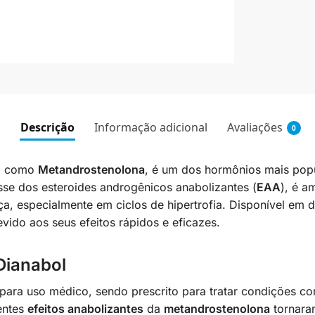
Descrição
Informação adicional
Avaliações
0
o como
Metandrostenolona
, é um dos hormônios mais popu
sse dos esteroides androgênicos anabolizantes (
EAA
), é a
a, especialmente em ciclos de hipertrofia. Disponível em
evido aos seus efeitos rápidos e eficazes.
Dianabol
para uso médico, sendo prescrito para tratar condições c
entes
efeitos anabolizantes
da
metandrostenolona
tornar