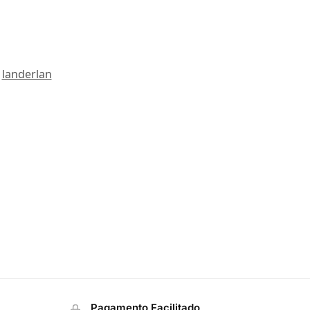
,
landerlan
Pagamento Facilitado