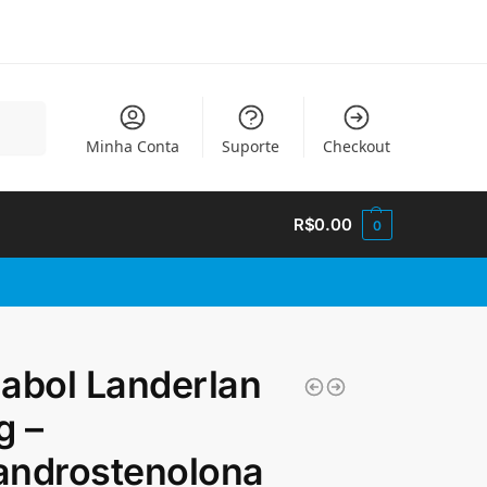
quisar
Minha Conta
Suporte
Checkout
R$
0.00
0
abol Landerlan
g –
androstenolona