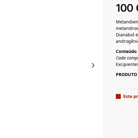
100
Metandien
metandros
Dianabol e
androgênic
Conteúdo
Cada comp
Excipie
PRODUTO 
Este p