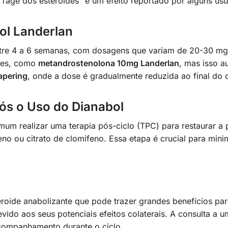
“rage dos esteroides” é um efeito reportado por alguns usu
ol Landerlan
re 4 a 6 semanas, com dosagens que variam de 20-30 mg po
res, como
metandrostenolona 10mg Landerlan
, mas isso a
apering
, onde a dose é gradualmente reduzida ao final do c
ós o Uso do Dianabol
mum realizar uma terapia pós-ciclo (TPC) para restaurar a 
 ou citrato de clomifeno. Essa etapa é crucial para minimi
oide anabolizante que pode trazer grandes benefícios pa
ido aos seus potenciais efeitos colaterais. A consulta a u
ompanhamento durante o ciclo.