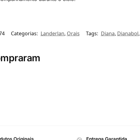
74
Categorias:
Landerlan
,
Orais
Tags:
Diana
,
Dianabol
compraram
dutos Originais
Entrega Garantida