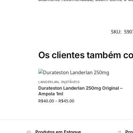
SKU:
590
Os clientes também 
LANDERLAN
,
INJETÁVEIS
Durateston Landerlan 250mg Original –
Ampola 1ml
R$
40.00
–
R$
45.00
Produtos em Estoque
Pro