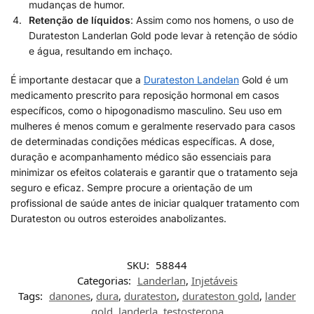
mudanças de humor.
Retenção de líquidos
: Assim como nos homens, o uso de
Durateston Landerlan Gold pode levar à retenção de sódio
e água, resultando em inchaço.
É importante destacar que a
Durateston Landelan
Gold é um
medicamento prescrito para reposição hormonal em casos
específicos, como o hipogonadismo masculino. Seu uso em
mulheres é menos comum e geralmente reservado para casos
de determinadas condições médicas específicas. A dose,
duração e acompanhamento médico são essenciais para
minimizar os efeitos colaterais e garantir que o tratamento seja
seguro e eficaz. Sempre procure a orientação de um
profissional de saúde antes de iniciar qualquer tratamento com
Durateston ou outros esteroides anabolizantes.
SKU:
58844
Categorias:
Landerlan
,
Injetáveis
Tags:
danones
,
dura
,
durateston
,
durateston gold
,
lander
gold
,
landerla
,
testosterona