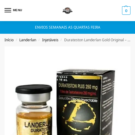
MENU
0
ENVIOS SEMANAIS AS QUARTAS FEIRA
Início
Landerlan
Injetáveis
Durateston Landerlan Gold Original – Tambor 10ml
/
/
/