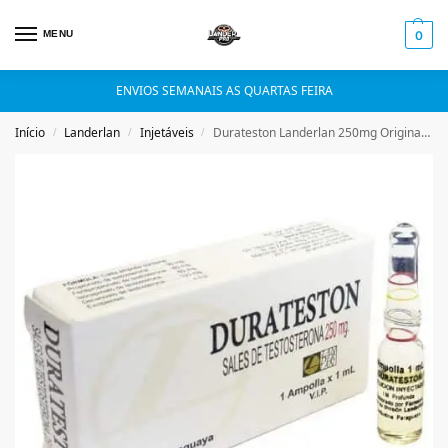
MENU
0
ENVIOS SEMANAIS AS QUARTAS FEIRA
Início
Landerlan
Injetáveis
Durateston Landerlan 250mg Original – Ampola 1ml
/
/
/