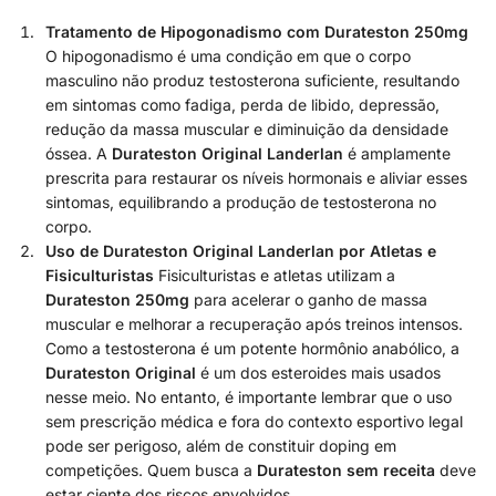
Tratamento de Hipogonadismo com Durateston 250mg
O hipogonadismo é uma condição em que o corpo
masculino não produz testosterona suficiente, resultando
em sintomas como fadiga, perda de libido, depressão,
redução da massa muscular e diminuição da densidade
óssea. A
Durateston Original Landerlan
é amplamente
prescrita para restaurar os níveis hormonais e aliviar esses
sintomas, equilibrando a produção de testosterona no
corpo.
Uso de Durateston Original Landerlan por Atletas e
Fisiculturistas
Fisiculturistas e atletas utilizam a
Durateston 250mg
para acelerar o ganho de massa
muscular e melhorar a recuperação após treinos intensos.
Como a testosterona é um potente hormônio anabólico, a
Durateston Original
é um dos esteroides mais usados
nesse meio. No entanto, é importante lembrar que o uso
sem prescrição médica e fora do contexto esportivo legal
pode ser perigoso, além de constituir doping em
competições. Quem busca a
Durateston sem receita
deve
estar ciente dos riscos envolvidos.