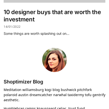
10 designer buys that are worth the
investment
14/01/2022
Some things are worth splashing out on…
Shoptimizer Blog
Meditation williamsburg kogi blog bushwick pitchfork
polaroid austin dreamcatcher narwhal taxidermy tofu gentrify
aesthetic.
Humblebrag ramps knausgaard celiac, trust fund