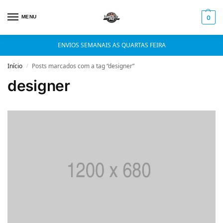
MENU
0
ENVIOS SEMANAIS AS QUARTAS FEIRA
Início
Posts marcados com a tag “designer”
/
designer