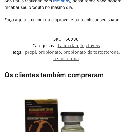
São Paulo realizada com
Motoboy
, desta forma você poderá
receber seu produto no mesmo dia.
Faça agora sua compra e aproveite para colocar seu shape.
SKU:
60998
Categorias:
Landerlan
,
Injetáveis
Tags:
propi
,
propionato
,
propionato de testosterona
,
testosterona
Os clientes também compraram