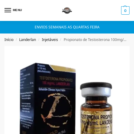
MENU
0
ENVIOS SEMANAIS AS QUARTAS FEIRA
Início
Landerlan
Injetáveis
Propionato de Testosterona 100mg/ml Landerlan – 10ml – Original com Qr Code
/
/
/