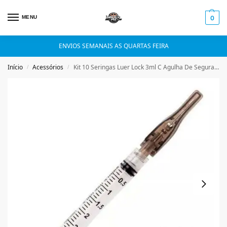
MENU
0
ENVIOS SEMANAIS AS QUARTAS FEIRA
Início
Acessórios
Kit 10 Seringas Luer Lock 3ml C Agulha De Segurança-30mm X 0,7mm 22g (Preta)
/
/