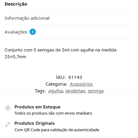
Descrição
Informação adicional
Avaliações
0
Conjunto com 5 seringas de 3ml com agulha na medida
25×0,7mm
SKU:
61143
Categoria:
Acessórios
Tags:
agulha
,
landerlan
,
seringa
Produtos em Estoque
Todos os produos são com envio imediato
Produtos Originais
Com QR Code para validação de autenticidade