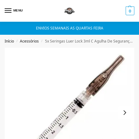
MENU
0
ENVIOS SEMANAIS AS QUARTAS FEIRA
Início
Acessórios
5x Seringas Luer Lock 3ml C Agulha De Segurança 30mm X 0,7mm 22g (Preta)
/
/